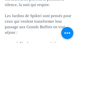
silence, la nuit qui respire.
Les Jardins de Spiktri sont pensés pour
ceux qui veulent transformer leur
passage aux Grands Buffets en vrai
séjour :
repas à Narbonne → nuit à
Montséret → Museum Spiktri le
lendemain
U
n mini-voyage entre
gastronomie, art, piscine et
multivers.
Offre “Nuit après le festin”
Vous avez réservé Les Grands Buffets ?